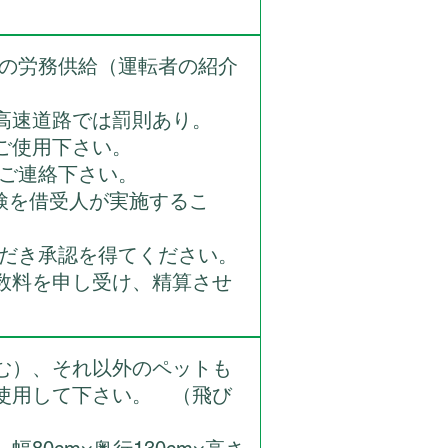
者の労務供給（運転者の紹介
。
高速道路では罰則あり。
ご使用下さい。
でご連絡下さい。
検を借受人が実施するこ
ただき承認を得てください。
数料を申し受け、精算させ
む）、それ以外のペットも
使用して下さい。 （飛び
）