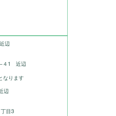
 近辺
１−４1 近辺
となります
近辺
丁目3