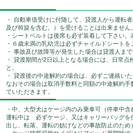
・ 自動車借受けに付随して、貸渡人から運転
及び斡旋を含む。）を受けることは出来ません
・シートベルトは後席も必ず装着して下さい。
・６歳未満の乳幼児は必ずチャイルドシートを
・ 事故及び故障等が発生した場合は貸渡人ま
・ 貸渡期間が2日以上となる場合には、日常点
と。
・ 貸渡後の中途解約の場合は、必ずご連絡い
なおその場合は取消手数料と同額の中途解約手
ていただきます。
・中、大型犬はケージ内のみ乗車可（停車中含
運転中は 必ずケージ、又はキャリーバッグを
出し、転落、運転の妨げなどの事故防止のため