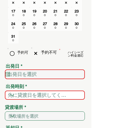
×
×
×
×
×
×
×
17
18
19
20
21
22
23
○
○
○
○
○
○
○
24
25
26
27
28
29
30
○
○
○
○
○
○
○
31
○
×
​予約不可
​予約可
ハイシーズ
〇
ン料金適応
r
出発日
*
e
q
u
i
出発時刻
r
e
d
貸渡場所
r
返却日
*