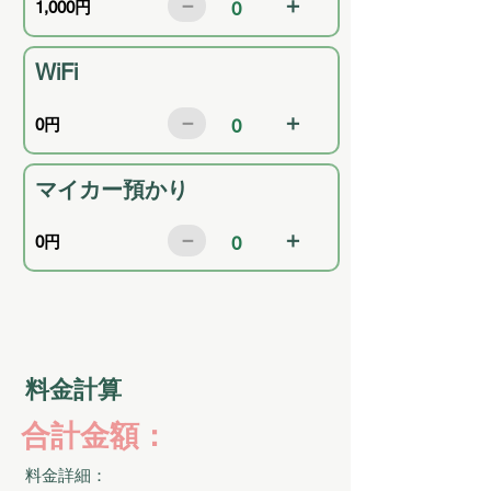
－
＋
1,000円
0
WiFi
－
＋
0円
0
マイカー預かり
－
＋
0円
0
​料金計算
合計金額：
料金詳細：