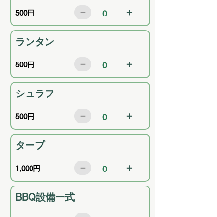
－
＋
500円
0
ランタン
－
＋
500円
0
シュラフ
－
＋
500円
0
タープ
－
＋
1,000円
0
BBQ設備一式