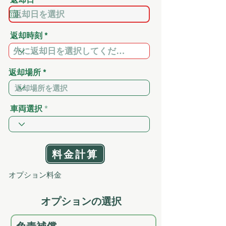
e
q
u
i
返却時刻
r
e
d
返却場所
車両選択
料金計算
オプション料金
​オプションの選択